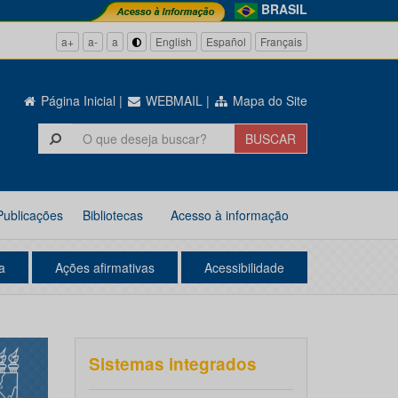
BRASIL
a+
a-
a
English
Español
Français
Página Inicial
|
WEBMAIL
|
Mapa do Site
Publicações
Bibliotecas
Acesso à informação
a
Ações afirmativas
Acessibilidade
Sistemas integrados