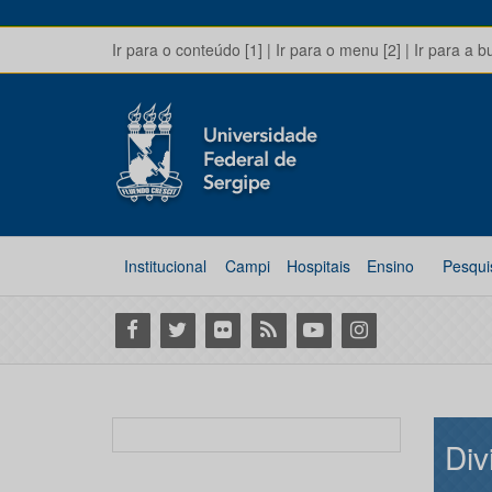
Ir para o conteúdo [1]
|
Ir para o menu [2]
|
Ir para a b
Institucional
Campi
Hospitais
Ensino
Pesqui
Facebook
Twitter
Flickr
RSS
Youtube
Instagram
Di